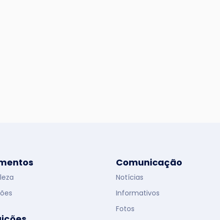
mentos
Comunicação
leza
Notícias
ões
Informativos
Fotos
uições