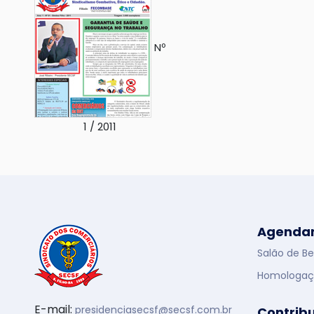
Nº
1 / 2011
Agenda
Salão de Be
Homologaç
E-mail:
presidenciasecsf@secsf.com.br
Contrib