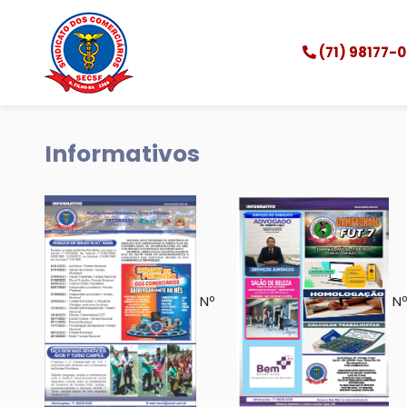
(71) 98177-
Informativos
Nº
Nº